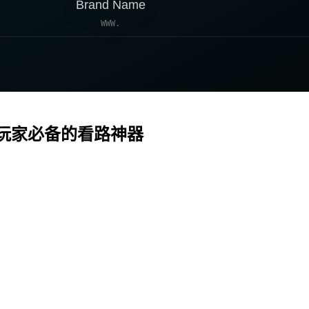
玩家必备的看路神器