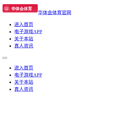
华体会体育官网
进入首页
电子游戏APP
关于本站
真人资讯
进入首页
电子游戏APP
关于本站
真人资讯