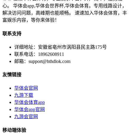
心。 华体会app,华体会世界杯,华体会体育。专用线路设计，
解决访问问题，高峰期也能顺畅。 速速加入华体会体育，丰
富娱乐内容，等你来体验！
联系支持
详细地址：安徽省亳州市涡阳县民主路175号
联系电话：18962608911
邮箱：
support@hthdlok.com
友情链接
华体会官网
九游下载
华体会体育app
华体会app官网
九游会官网
移动端体验