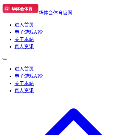
华体会体育官网
进入首页
电子游戏APP
关于本站
真人资讯
进入首页
电子游戏APP
关于本站
真人资讯