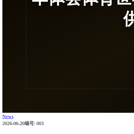
News
2026-06-20
编号: 003