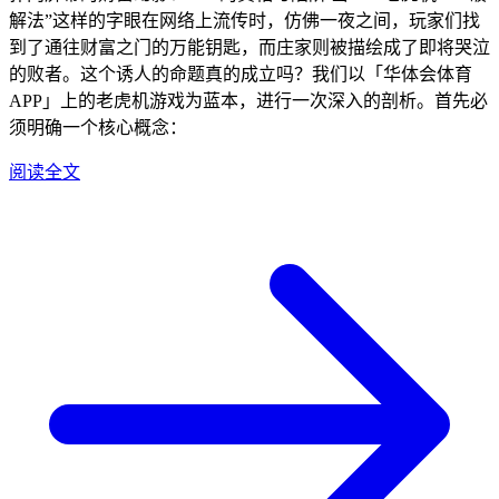
解法”这样的字眼在网络上流传时，仿佛一夜之间，玩家们找
到了通往财富之门的万能钥匙，而庄家则被描绘成了即将哭泣
的败者。这个诱人的命题真的成立吗？我们以「华体会体育
APP」上的老虎机游戏为蓝本，进行一次深入的剖析。首先必
须明确一个核心概念：
阅读全文