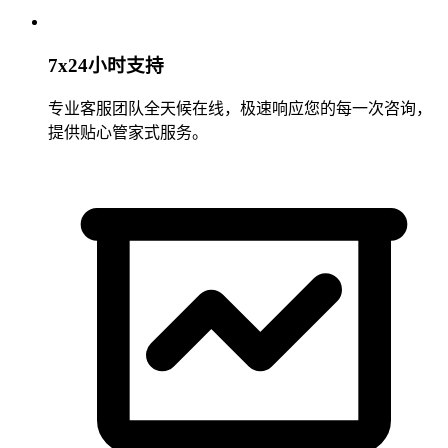
7x24小时支持
专业客服团队全天候在线，极速响应您的每一次咨询，
提供贴心管家式服务。