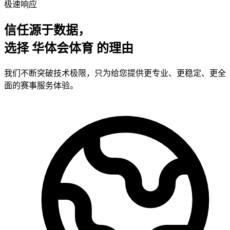
极速响应
信任源于数据，
选择 华体会体育 的理由
我们不断突破技术极限，只为给您提供更专业、更稳定、更全
面的赛事服务体验。