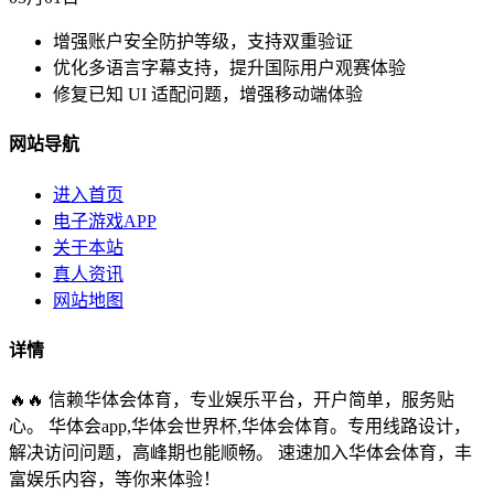
增强账户安全防护等级，支持双重验证
优化多语言字幕支持，提升国际用户观赛体验
修复已知 UI 适配问题，增强移动端体验
网站导航
进入首页
电子游戏APP
关于本站
真人资讯
网站地图
详情
🔥🔥 信赖华体会体育，专业娱乐平台，开户简单，服务贴
心。 华体会app,华体会世界杯,华体会体育。专用线路设计，
解决访问问题，高峰期也能顺畅。 速速加入华体会体育，丰
富娱乐内容，等你来体验！