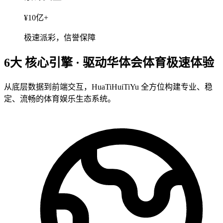
¥10亿+
极速派彩，信誉保障
6大
核心引擎 · 驱动华体会体育极速体验
从底层数据到前端交互，HuaTiHuiTiYu 全方位构建专业、稳
定、流畅的体育娱乐生态系统。