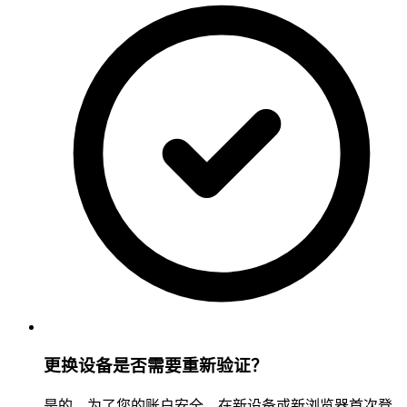
更换设备是否需要重新验证？
是的。为了您的账户安全，在新设备或新浏览器首次登