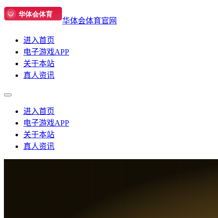
华体会体育官网
进入首页
电子游戏APP
关于本站
真人资讯
进入首页
电子游戏APP
关于本站
真人资讯