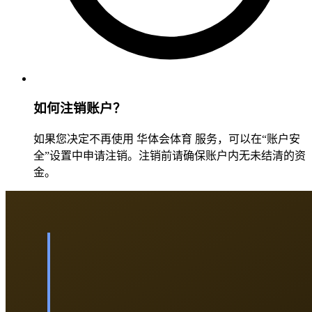
如何注销账户？
如果您决定不再使用 华体会体育 服务，可以在“账户安
全”设置中申请注销。注销前请确保账户内无未结清的资
金。