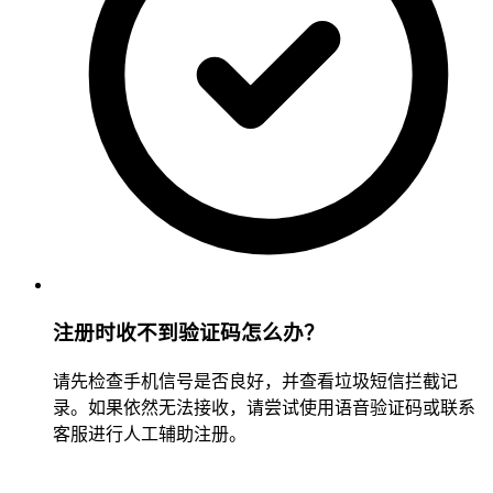
注册时收不到验证码怎么办？
请先检查手机信号是否良好，并查看垃圾短信拦截记
录。如果依然无法接收，请尝试使用语音验证码或联系
客服进行人工辅助注册。