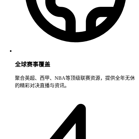
全球赛事覆盖
聚合英超、西甲、NBA等顶级联赛资源，提供全年无休
的精彩对决直播与资讯。