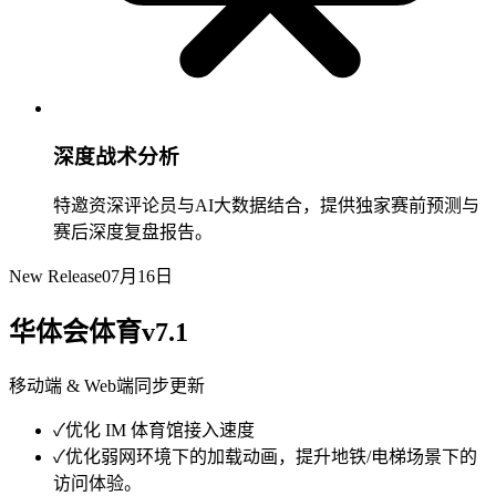
深度战术分析
特邀资深评论员与AI大数据结合，提供独家赛前预测与
赛后深度复盘报告。
New Release
07月16日
华体会体育v7.1
移动端 & Web端同步更新
✓
优化 IM 体育馆接入速度
✓
优化弱网环境下的加载动画，提升地铁/电梯场景下的
访问体验。