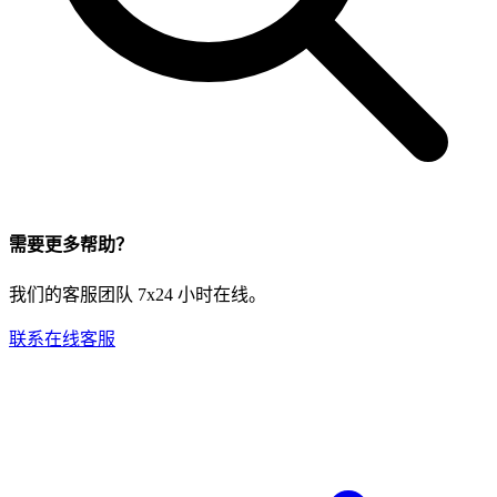
需要更多帮助？
我们的客服团队 7x24 小时在线。
联系在线客服