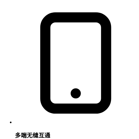
多端无缝互通