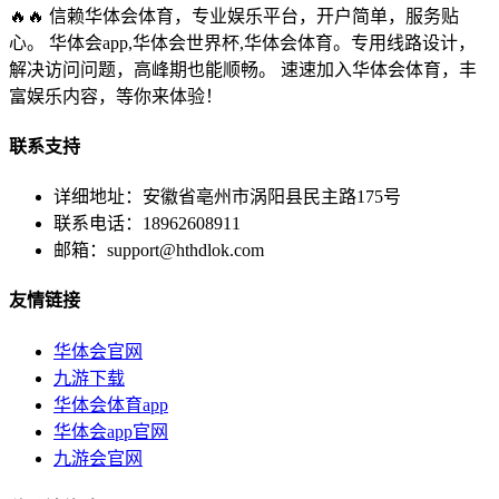
🔥🔥 信赖华体会体育，专业娱乐平台，开户简单，服务贴
心。 华体会app,华体会世界杯,华体会体育。专用线路设计，
解决访问问题，高峰期也能顺畅。 速速加入华体会体育，丰
富娱乐内容，等你来体验！
联系支持
详细地址：安徽省亳州市涡阳县民主路175号
联系电话：18962608911
邮箱：
support@hthdlok.com
友情链接
华体会官网
九游下载
华体会体育app
华体会app官网
九游会官网