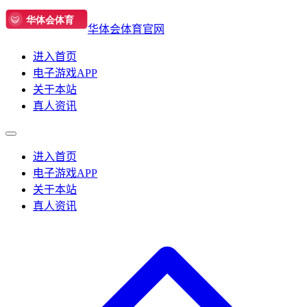
华体会体育官网
进入首页
电子游戏APP
关于本站
真人资讯
进入首页
电子游戏APP
关于本站
真人资讯