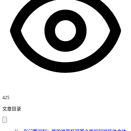
425
文章目录