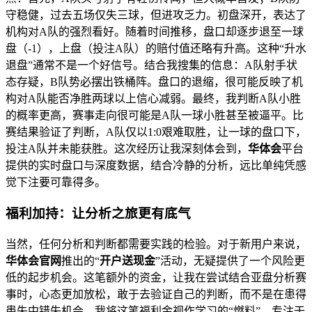
守稳健，过去五场仅失三球，但进攻乏力。初盘深开，表达了
机构对A队的强烈看好。随着时间推移，盘口却逐步退至一球
盘（-1），上盘（投注A队）的赔付值还略有升高。这种“升水
退盘”通常不是一个好信号。结合我搜集的信息：A队射手状
态存疑，B队势必摆出铁桶阵。盘口的退缩，很可能反映了机
构对A队能否净胜两球以上信心减弱。最终，我判断A队小胜
的概率更高，赛事走向很可能是A队一球小胜甚至被逼平。比
赛结果验证了判断，A队仅以1:0艰难取胜，让一球的盘口下，
投注A队并未能获胜。这次经历让我深刻体会到，
华体会
平台
提供的实时盘口与深度数据，结合冷静的分析，远比单纯凭感
觉下注要可靠得多。
福利加持：让分析之旅更有底气
当然，任何分析和判断都需要实践的检验。对于新用户来说，
华体会官网
推出的“
开户送现金
”活动，无疑提供了一个风险更
低的起步机会。这笔额外的资金，让我在尝试结合亚盘分析赛
事时，心态更加放松，敢于去验证自己的判断，而不是在患得
患失中错失机会。我将这笔福利金视作学习的“燃料”，专注于