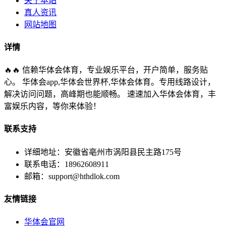
关于本站
真人资讯
网站地图
详情
🔥🔥 信赖华体会体育，专业娱乐平台，开户简单，服务贴
心。 华体会app,华体会世界杯,华体会体育。专用线路设计，
解决访问问题，高峰期也能顺畅。 速速加入华体会体育，丰
富娱乐内容，等你来体验！
联系支持
详细地址：安徽省亳州市涡阳县民主路175号
联系电话：18962608911
邮箱：
support@hthdlok.com
友情链接
华体会官网