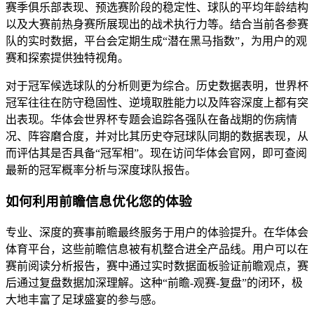
赛季俱乐部表现、预选赛阶段的稳定性、球队的平均年龄结构
以及大赛前热身赛所展现出的战术执行力等。结合当前各参赛
队的实时数据，平台会定期生成“潜在黑马指数”，为用户的观
赛和探索提供独特视角。
对于冠军候选球队的分析则更为综合。历史数据表明，世界杯
冠军往往在防守稳固性、逆境取胜能力以及阵容深度上都有突
出表现。华体会世界杯专题会追踪各强队在备战期的伤病情
况、阵容磨合度，并对比其历史夺冠球队同期的数据表现，从
而评估其是否具备“冠军相”。现在访问华体会官网，即可查阅
最新的冠军概率分析与深度球队报告。
如何利用前瞻信息优化您的体验
专业、深度的赛事前瞻最终服务于用户的体验提升。在华体会
体育平台，这些前瞻信息被有机整合进全产品线。用户可以在
赛前阅读分析报告，赛中通过实时数据面板验证前瞻观点，赛
后通过复盘数据加深理解。这种“前瞻-观赛-复盘”的闭环，极
大地丰富了足球盛宴的参与感。