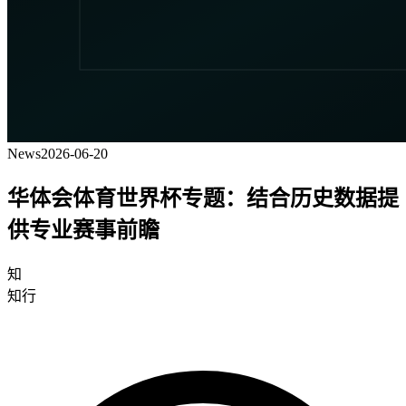
News
2026-06-20
华体会体育世界杯专题：结合历史数据提
供专业赛事前瞻
知
知行