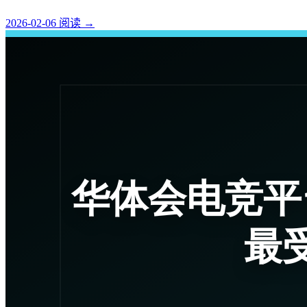
2026-02-06
阅读
→