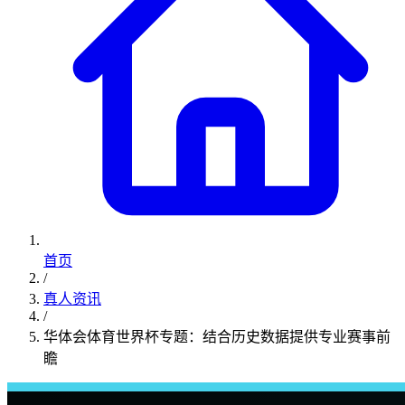
首页
/
真人资讯
/
华体会体育世界杯专题：结合历史数据提供专业赛事前
瞻